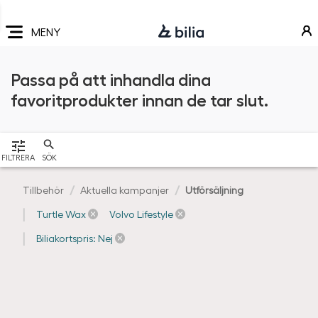
Navigering
Hoppa
Hoppa
Hoppa
till
till
till
MENY
huvudmeny
innehåll
sidfot
Passa på att inhandla dina
favoritprodukter innan de tar slut.
VISA
FILTRERA
SÖK
Tillbehör
Aktuella kampanjer
Utförsäljning
Turtle Wax
Volvo Lifestyle
Biliakortspris: Nej