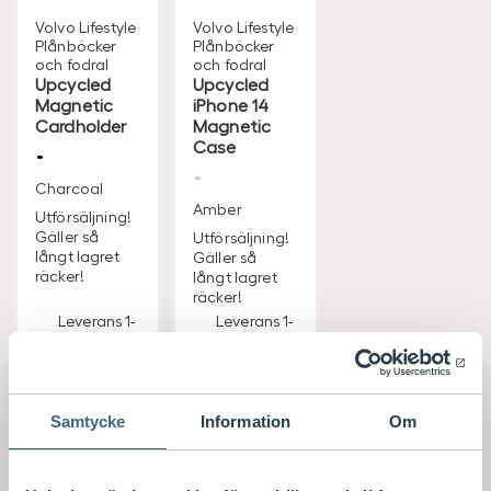
Volvo Lifestyle
Volvo Lifestyle
Plånböcker
Plånböcker
och fodral
och fodral
Upcycled
Upcycled
Magnetic
iPhone 14
Cardholder
Magnetic
Case
Charcoal
Amber
Utförsäljning!
Gäller så
Utförsäljning!
långt lagret
Gäller så
räcker!
långt lagret
räcker!
Leverans 1-
Leverans 1-
4
4
arbetsdag
arbetsdag
ar
ar
Visa saldo i
Visa saldo i
Samtycke
Information
Om
butik
butik
S
S
299
/ st
349
/ st