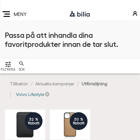
Navigering
Hoppa
Hoppa
Hoppa
till
till
till
MENY
huvudmeny
innehåll
sidfot
Passa på att inhandla dina
favoritprodukter innan de tar slut.
VISA
FILTRERA
SÖK
Tillbehör
Aktuella kampanjer
Utförsäljning
Volvo Lifestyle
32 %
30 %
Rabatt
Rabatt