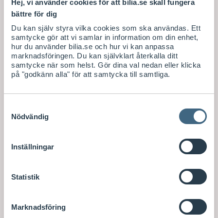
Hej, vi använder cookies för att bilia.se skall fungera
E
E
Lägsta pris
Lägsta pris
senaste 30-
senaste 30-
bättre för dig
K
K
dagarna
dagarna
Du kan själv styra vilka cookies som ska användas. Ett
S
S
438
/ st
500
/ st
E
E
samtycke gör att vi samlar in information om din enhet,
K
K
hur du använder bilia.se och hur vi kan anpassa
Köp
Köp
marknadsföringen. Du kan självklart återkalla ditt
samtycke när som helst. Gör dina val nedan eller klicka
på "godkänn alla" för att samtycka till samtliga.
Samtyckesval
Nödvändig
Inställningar
Statistik
Marknadsföring