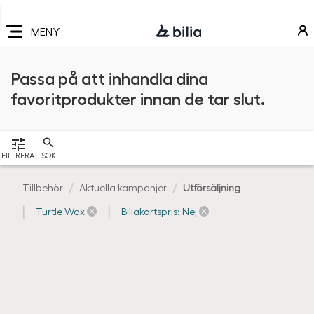
Navigering
Hoppa
Hoppa
Hoppa
till
till
till
MENY
huvudmeny
innehåll
sidfot
Passa på att inhandla dina
favoritprodukter innan de tar slut.
VISA
FILTRERA
SÖK
Tillbehör
Aktuella kampanjer
Utförsäljning
Turtle Wax
Biliakortspris: Nej