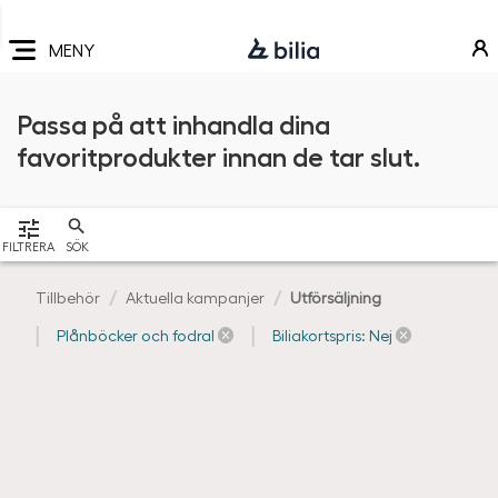
Navigering
Hoppa
Hoppa
Hoppa
till
till
till
MENY
huvudmeny
innehåll
sidfot
Passa på att inhandla dina
favoritprodukter innan de tar slut.
VISA
FILTRERA
SÖK
Tillbehör
Aktuella kampanjer
Utförsäljning
Plånböcker och fodral
Biliakortspris: Nej