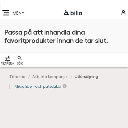
Navigering
Hoppa
Hoppa
Hoppa
till
till
till
MENY
huvudmeny
innehåll
sidfot
Passa på att inhandla dina
favoritprodukter innan de tar slut.
VISA
FILTRERA
SÖK
Tillbehör
Aktuella kampanjer
Utförsäljning
Mikrofiber- och putsdukar