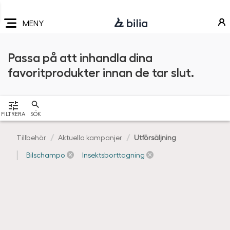
Navigering
Hoppa
Hoppa
Hoppa
till
till
till
MENY
huvudmeny
innehåll
sidfot
Passa på att inhandla dina
favoritprodukter innan de tar slut.
VISA
FILTRERA
SÖK
Tillbehör
Aktuella kampanjer
Utförsäljning
Bilschampo
Insektsborttagning