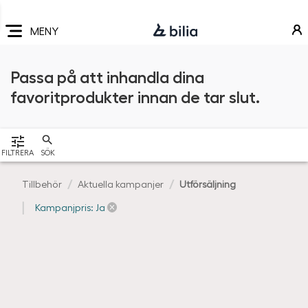
Navigering
Hoppa
Hoppa
Hoppa
till
till
till
MENY
huvudmeny
innehåll
sidfot
Passa på att inhandla dina
favoritprodukter innan de tar slut.
VISA
FILTRERA
SÖK
Tillbehör
Aktuella kampanjer
Utförsäljning
Kampanjpris: Ja