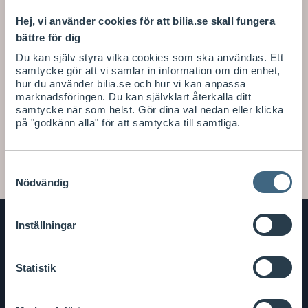
Hej, vi använder cookies för att bilia.se skall fungera
Mer information
bättre för dig
Du kan själv styra vilka cookies som ska användas. Ett
samtycke gör att vi samlar in information om din enhet,
Specifikationer
hur du använder bilia.se och hur vi kan anpassa
marknadsföringen. Du kan självklart återkalla ditt
Köpvillkor
samtycke när som helst. Gör dina val nedan eller klicka
på "godkänn alla" för att samtycka till samtliga.
Vanliga frågor
Samtyckesval
Nödvändig
Inställningar
Bilia
Bilia
Facebook
Twitter
YouTube
Instagram
Statistik
i
Bilia Nu
sociala
medier