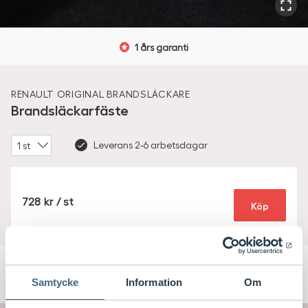
1 års garanti
RENAULT ORIGINAL
BRANDSLÄCKARE
Brandsläckarfäste
Amount
Leverans 2-6 arbetsdagar
SEK
728
/ st
Köp
Mer om Brandsläckarfäste
Samtycke
Information
Om