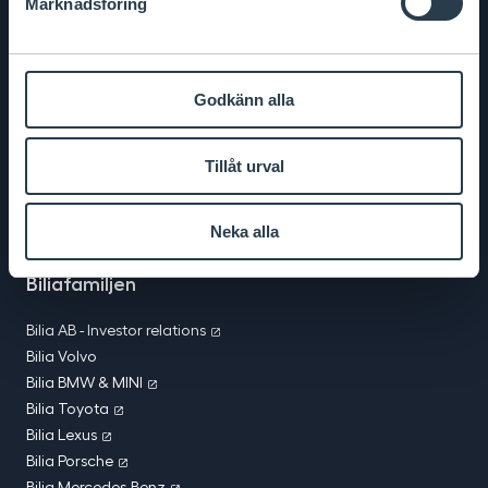
Marknadsföring
0771-400 000
Om Bilia
Allt om Bilia
Godkänn alla
Jobba på Bilia
Vårt miljöarbete
Tillåt urval
Företagsinformation
Vill ni bli leverantör till Bilia?
MRFs reparationsvillkor
Neka alla
Köpvillkor webbshop
Biliafamiljen
Bilia AB - Investor relations
Bilia Volvo
Bilia BMW & MINI
Bilia Toyota
Bilia Lexus
Bilia Porsche
Bilia Mercedes-Benz