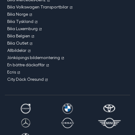
Bilia Volkswagen Transportbilar
Bilia Norge
Bilia Tyskland
Bilia Luxemburg
Bilia Belgien
Bilia Outlet
Allbildelar
Jönköpings bildemontering
En bättre däckaffär
Ecris
City Däck Öresund
Volvo
Bmw
Toyota
MercedesBenz
Nissan
Mini
Renault
Dacia