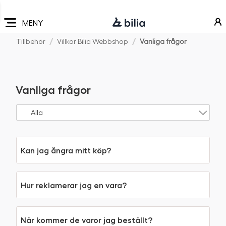
Navigering
Hoppa
Hoppa
Hoppa
till
till
till
MENY
huvudmeny
innehåll
sidfot
Tillbehör
Villkor Bilia Webbshop
Vanliga frågor
Vanliga frågor
Kan jag ångra mitt köp?
Hur reklamerar jag en vara?
När kommer de varor jag beställt?