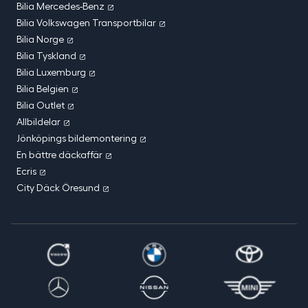
Bilia Mercedes-Benz
Bilia Volkswagen Transportbilar
Bilia Norge
Bilia Tyskland
Bilia Luxemburg
Bilia Belgien
Bilia Outlet
Allbildelar
Jönköpings bildemontering
En bättre däckaffär
Ecris
City Däck Öresund
Volvo
Bmw
Toyota
MercedesBenz
Nissan
Mini