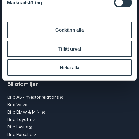
Marknadsföring
0771-400 000
Om Bilia
Godkänn alla
Allt om Bilia
Jobba på Bilia
Vårt miljöarbete
Tillåt urval
Företagsinformation
Vill ni bli leverantör till Bilia?
Neka alla
MRFs reparationsvillkor
Köpvillkor webbshop
Biliafamiljen
Bilia AB - Investor relations
Bilia Volvo
Bilia BMW & MINI
Bilia Toyota
Bilia Lexus
Bilia Porsche