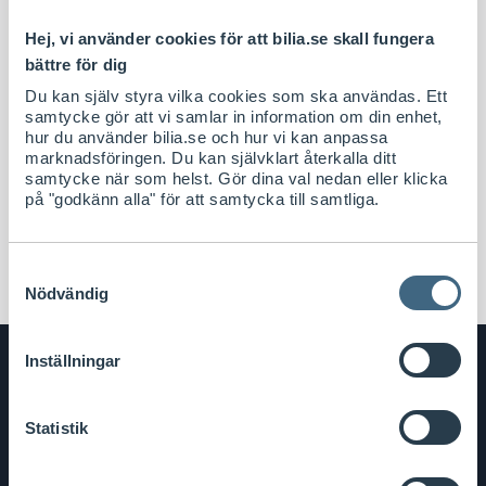
Hej, vi använder cookies för att bilia.se skall fungera
bättre för dig
Kan jag betala med CarPay i butik?
Du kan själv styra vilka cookies som ska användas. Ett
samtycke gör att vi samlar in information om din enhet,
hur du använder bilia.se och hur vi kan anpassa
Kan jag betala mitt verkstadsbesök med
marknadsföringen. Du kan självklart återkalla ditt
CarPay?
samtycke när som helst. Gör dina val nedan eller klicka
på "godkänn alla" för att samtycka till samtliga.
Skriv ut
Samtyckesval
Nödvändig
Inställningar
Bilia
Bilia
Facebook
Twitter
YouTube
Instagram
Statistik
i
Bilia Nu
sociala
medier