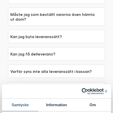
Måste jag som beställt varorna även hämta
ut dom?
Kan jag byta leveranssätt?
Kan jag få delleverans?
Varför syns inte alla leveranssätt i kassan?
Passar produkten min bil?
Samtycke
Information
Om
Kan jag förskottsbetala om jag väljer att
hämta min beställning i butik?