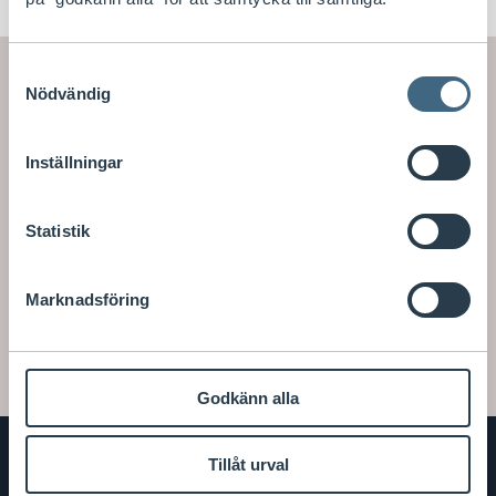
Samtyckesval
Mer information
Nödvändig
Inställningar
Specifikationer
Produktinformation
Statistik
Köpvillkor
Marknadsföring
Vanliga frågor
Godkänn alla
Tillåt urval
Bilia