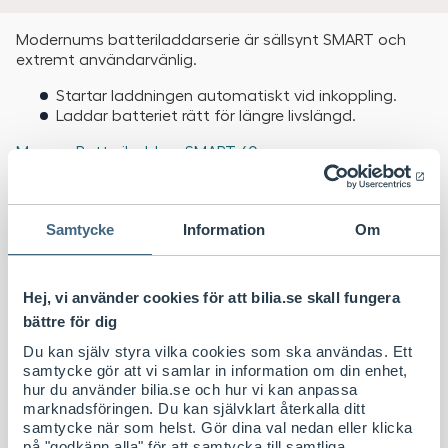
Modernums batteriladdarserie är sällsynt SMART och
extremt användarvänlig.
Startar laddningen automatiskt vid inkoppling.
Laddar batteriet rätt för längre livslängd.
Mer om Batteriladdare SMART 60
Samtycke
Information
Om
Smarta tillval
Hej, vi använder cookies för att bilia.se skall fungera
bättre för dig
Modernum
Batteriladdartillbehör
Du kan själv styra vilka cookies som ska användas. Ett
SMART Sensor
samtycke gör att vi samlar in information om din enhet,
S
304
/ st
Köp
hur du använder bilia.se och hur vi kan anpassa
E
marknadsföringen. Du kan självklart återkalla ditt
K
samtycke när som helst. Gör dina val nedan eller klicka
på "godkänn alla" för att samtycka till samtliga.