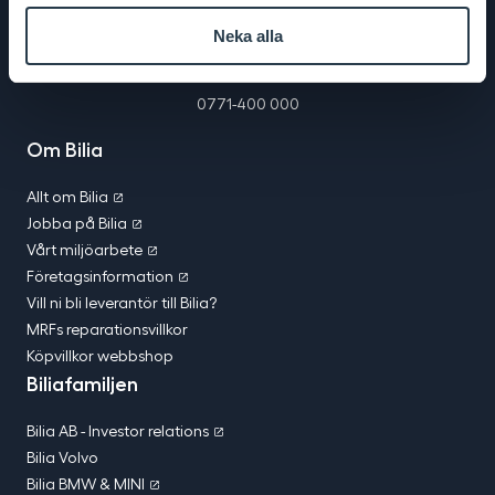
Bilia
Facebook
Twitter
YouTube
Instagram
i
Neka alla
Bilia Nu
sociala
medier
0771-400 000
Om Bilia
Allt om Bilia
Jobba på Bilia
Vårt miljöarbete
Företagsinformation
Vill ni bli leverantör till Bilia?
MRFs reparationsvillkor
Köpvillkor webbshop
Biliafamiljen
Bilia AB - Investor relations
Bilia Volvo
Bilia BMW & MINI