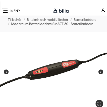
Navigering
Hoppa
Hoppa
Hoppa
till
till
till
MENY
huvudmeny
innehåll
sidfot
Tillbehör
Bilteknik och mobiltillbehör
Batteriladdare
Modernum Batteriladdare SMART 60 - Batteriladdare
Föregående
N