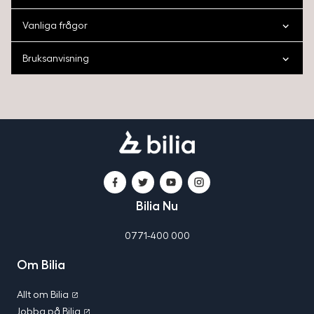
Vanliga frågor
Bruksanvisning
Bilia
Bilia
Facebook
Twitter
YouTube
Instagram
i
Bilia Nu
sociala
medier
0771-400 000
Om Bilia
Allt om Bilia
Jobba på Bilia