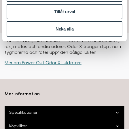
SEK
109
/ st
Tillåt urval
Lägsta pris senaste 30-dagarna
Köp
SEK
145
/ st
Neka alla
Tar bort dålig lukt i textilier. Effektivt mot husdjurslukt,
rök, matos och andra odörer. Odor-X tränger djupt ner i
tygfibrerna och "äter upp" den dåliga lukten.
Mer om Power Out Odor-X Luktätare
Mer information
Specifikationer
Köpvillkor