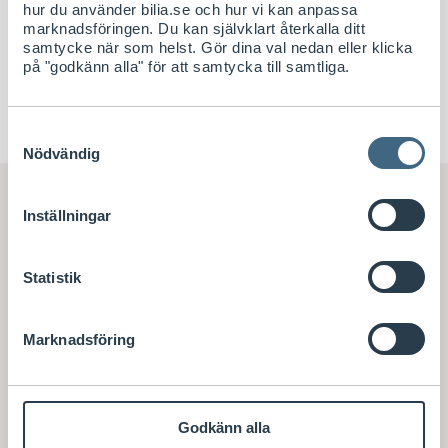
hur du använder bilia.se och hur vi kan anpassa
marknadsföringen. Du kan självklart återkalla ditt
samtycke när som helst. Gör dina val nedan eller klicka
på "godkänn alla" för att samtycka till samtliga.
Samtyckesval
Nödvändig
TURTLE WAX
RENGÖRINGSSPRAYER OCH MEDEL
Inställningar
Power Out Odor-X Luktätare
Utförsäljning! Gäller så långt lagret räcker. Endast
Statistik
hemleverans, men går att köpa i butik som har
produkten hemma.
Amount
Marknadsföring
500 ml
Leverans 2-6 arbetsdagar
Visa saldo i butik
Godkänn alla