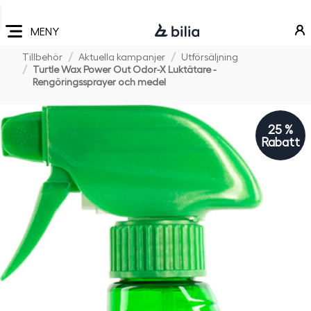
Navigering
Hoppa
Hoppa
Hoppa
till
till
till
MENY
huvudmeny
innehåll
sidfot
Tillbehör
Aktuella kampanjer
Utförsäljning
Turtle Wax Power Out Odor-X Luktätare -
Rengöringssprayer och medel
25 %
Rabatt