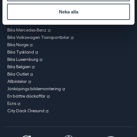
Bilia BMW & MINI
Bilia Toyota
Neka alla
Bilia Lexus
Bilia Porsche
Bilia Mercedes-Benz
Bilia Volkswagen Transportbilar
Bilia Norge
Bilia Tyskland
Bilia Luxemburg
Bilia Belgien
Bilia Outlet
Allbildelar
Jönköpings bildemontering
En bättre däckaffär
Ecris
City Däck Öresund