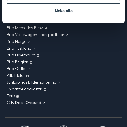
Bilia BMW & MINI
Bilia Toyota
Neka alla
Bilia Lexus
Bilia Porsche
Bilia Mercedes-Benz
Bilia Volkswagen Transportbilar
Bilia Norge
Bilia Tyskland
Bilia Luxemburg
Bilia Belgien
Bilia Outlet
Allbildelar
Jönköpings bildemontering
En bättre däckaffär
Ecris
City Däck Öresund