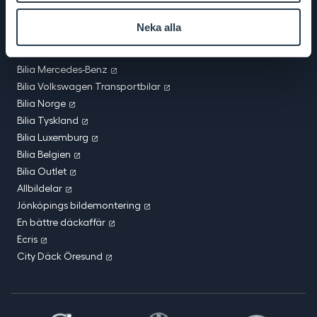
Bilia BMW & MINI
Bilia Toyota
Neka alla
Bilia Lexus
Bilia Porsche
Bilia Mercedes-Benz
Bilia Volkswagen Transportbilar
Bilia Norge
Bilia Tyskland
Bilia Luxemburg
Bilia Belgien
Bilia Outlet
Allbildelar
Jönköpings bildemontering
En bättre däckaffär
Ecris
City Däck Öresund