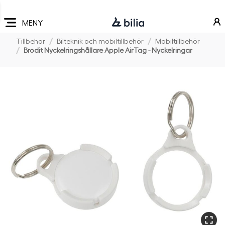
Navigering
Hoppa
Hoppa
Hoppa
till
till
till
MENY
huvudmeny
innehåll
sidfot
Tillbehör
Bilteknik och mobiltillbehör
Mobiltillbehör
Brodit Nyckelringshållare Apple AirTag - Nyckelringar