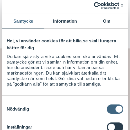
halsband/sele.
Fäst Apple AirTag var du vill.
Hållaren skyddar mot repor.
Samtycke
Information
Om
Mer om Nyckelringshållare Apple AirTag
Hej, vi använder cookies för att bilia.se skall fungera
bättre för dig
Du kan själv styra vilka cookies som ska användas. Ett
samtycke gör att vi samlar in information om din enhet,
Mer information
hur du använder bilia.se och hur vi kan anpassa
marknadsföringen. Du kan självklart återkalla ditt
samtycke när som helst. Gör dina val nedan eller klicka
Specifikationer
på "godkänn alla" för att samtycka till samtliga.
Produktinformation
Samtyckesval
Köpvillkor
Nödvändig
Vanliga frågor
Inställningar