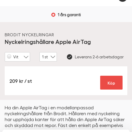
1 års garanti
BRODIT
NYCKELRINGAR
Nyckelringshållare Apple AirTag
Färg
Amount
Leverans 2-6 arbetsdagar
SEK
209
/ st
Köp
Ha din Apple AirTag i en modellanpassad
nyckelringshållare från Brodit. Hållaren med nyckelring
har upphöjda kanter för att hålla din Apple AirTag säker
och skyddad mot repor. Fäst den enkelt på exempelvis
dina nycklar, ditt bagage eller ditt husdjurs