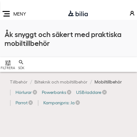
Navigering
Hoppa
Hoppa
Hoppa
till
till
till
MENY
huvudmeny
innehåll
sidfot
Åk snyggt och säkert med praktiska
mobiltillbehör
VISA
FILTRERA
SÖK
Tillbehör
Bilteknik och mobiltillbehör
Mobiltillbehör
Hörlurar
Powerbanks
USB-laddare
Parrot
Kampanjpris: Ja