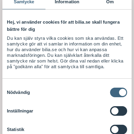
Samtycke
Information
Om
Det är viktigt att mobilen inte tar fokus från körningen.
Sätt fast mobilen med en mobilhållare eller proclip för
att ha den på bekvämt avstånd. Du kan välja mellan
Hej, vi använder cookies för att bilia.se skall fungera
universella eller modellspecifika hållare. Med en universell
bättre för dig
lösning monteras hållaren fast utan andra tillbehör och
Du kan själv styra vilka cookies som ska användas. Ett
kan justeras i storlek. En modellspecifik lösning däremot
samtycke gör att vi samlar in information om din enhet,
ger dig en perfekt passform direkt men behöver
hur du använder bilia.se och hur vi kan anpassa
kompletteras med proclip för att säkerställa en säker
marknadsföringen. Du kan självklart återkalla ditt
montering.
samtycke när som helst. Gör dina val nedan eller klicka
på "godkänn alla" för att samtycka till samtliga.
Rätt mobiltillbehör för långresan.
Samtyckesval
Nödvändig
Ladda mobilen för långresan med en billaddare 12V till
USB.
Inställningar
Statistik