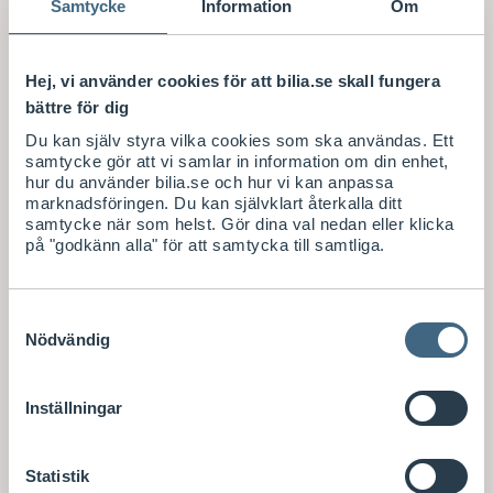
Samtycke
Information
Om
Det är viktigt att mobilen inte tar fokus från körningen.
Sätt fast mobilen med en mobilhållare eller proclip för
att ha den på bekvämt avstånd. Du kan välja mellan
Hej, vi använder cookies för att bilia.se skall fungera
universella eller modellspecifika hållare. Med en universell
bättre för dig
lösning monteras hållaren fast utan andra tillbehör och
Du kan själv styra vilka cookies som ska användas. Ett
kan justeras i storlek. En modellspecifik lösning däremot
samtycke gör att vi samlar in information om din enhet,
ger dig en perfekt passform direkt men behöver
hur du använder bilia.se och hur vi kan anpassa
kompletteras med proclip för att säkerställa en säker
marknadsföringen. Du kan självklart återkalla ditt
montering.
samtycke när som helst. Gör dina val nedan eller klicka
på "godkänn alla" för att samtycka till samtliga.
Rätt mobiltillbehör för långresan.
Samtyckesval
Nödvändig
Ladda mobilen för långresan med en billaddare 12V till
USB.
Inställningar
Statistik