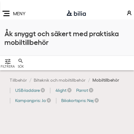
Navigering
Hoppa
Hoppa
Hoppa
till
till
till
MENY
huvudmeny
innehåll
sidfot
Åk snyggt och säkert med praktiska
mobiltillbehör
VISA
FILTRERA
SÖK
Tillbehör
Bilteknik och mobiltillbehör
Mobiltillbehör
USB-laddare
4light
Parrot
Kampanjpris: Ja
Biliakortspris: Nej