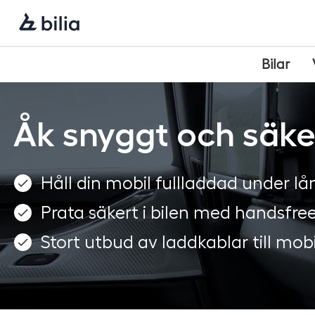
Navigering
Hoppa
Hoppa
Hoppa
till
till
till
huvudmeny
innehåll
sidfot
Bilar
Åk snyggt och säke
Håll din mobil fullladdad under l
Prata säkert i bilen med handsfre
Stort utbud av laddkablar till mob