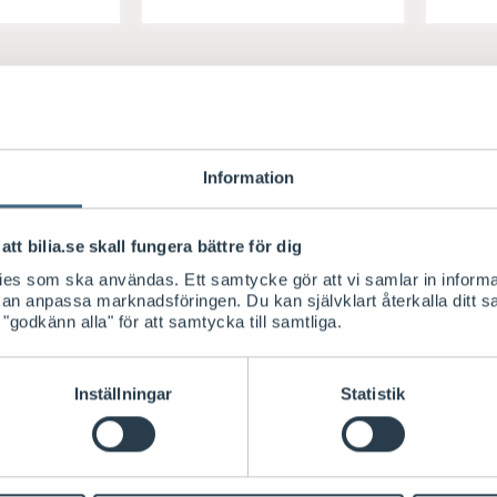
K
Information
Snabb leverans och fri retur
Stort sortiment av biltillbehör
att bilia.se skall fungera bättre för dig
Räntefri delbetalning när du hämtar och bet
kies som ska användas. Ett samtycke gör att vi samlar in informa
 kan anpassa marknadsföringen. Du kan självklart återkalla ditt 
 "godkänn alla" för att samtycka till samtliga.
Inställningar
Statistik
Sätt mobilen på plats med mobil