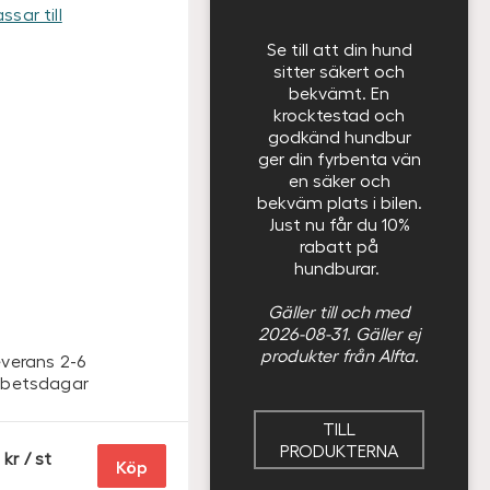
ssar till
Se till att din hund
sitter säkert och
bekvämt. En
krocktestad och
godkänd hundbur
ger din fyrbenta vän
en säker och
bekväm plats i bilen.
Just nu får du 10%
rabatt på
hundburar.
Gäller till och med
2026-08-31. Gäller ej
produkter från Alfta.
everans 2-6
rbetsdagar
TILL
PRODUKTERNA
S
/ st
Köp
E