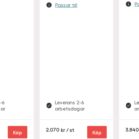
Pa
Passar till
-6
Leverans 2-6
L
ar
arbetsdagar
a
S
2.070
/ st
3.840
Köp
Köp
E