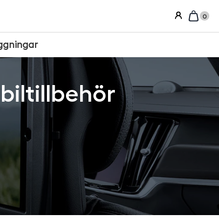
0
ggningar
iltillbehör
Sortera efter: