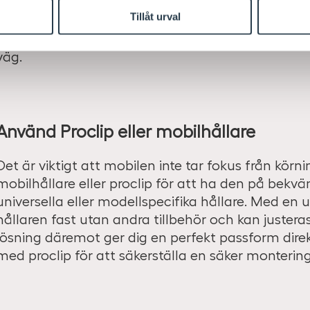
Smarta mobiltelefoner kan vara ett utmärkt verktyg
Tillåt urval
du både GPS och möjlighet till andra appar som 
bensinstation, eller varna när du närmar dig en k
väg.
Använd Proclip eller mobilhållare
Det är viktigt att mobilen inte tar fokus från kör
mobilhållare eller proclip för att ha den på bekv
universella eller modellspecifika hållare. Med en 
hållaren fast utan andra tillbehör och kan justeras
lösning däremot ger dig en perfekt passform dir
med proclip för att säkerställa en säker montering