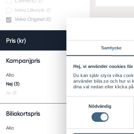
Connect2 (0)
K
Volvo Lifestyle (0)
Volvo Original (0)
Pris (kr)
Samtycke
Kampanjpris
Hej, vi använder cookies för 
Alla
Du kan själv styra vilka coo
använder bilia.se och hur vi
Nej (3)
dina val nedan eller klicka på
Ja (0)
Samtyckesval
Nödvändig
Biliakortspris
Alla