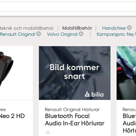
lteknik och mobiltillbehör
Mobiltillbehör
Handsfree
Renault Original
Volvo Original
Kampanjpris: Nej
ree
Renault Original
Hörlurar
Renau
Neo 2 HD
Bluetooth Focal
Blue
Audio In-Ear Hörlurar
Audi
Hörl