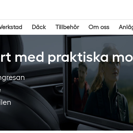
Verkstad
Däck
Tillbehör
Om oss
Anlä
rt med praktiska mob
ångresan
e
ilen