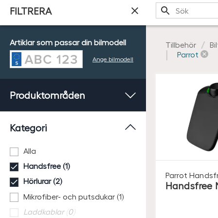
Sök
FILTRERA
Artiklar som passar din bilmodell
Tillbehör
Bi
Parrot
Ange bilmodell
Produktområden
Kategori
Alla
Handsfree (1)
Parrot
Handsf
Hörlurar (2)
Handsfree 
Mikrofiber- och putsdukar (1)
Laddkablar (0)