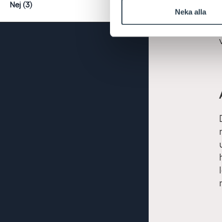
Nej (3)
Neka alla