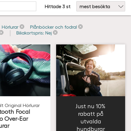
Hittade 3 st
Hörlurar
Plånböcker och fodral
Biliakortspris: Nej
lt Original
Hörlurar
Just nu 10%
tooth Focal
rabatt på
o Over-Ear
utvalda
urar
hundburar