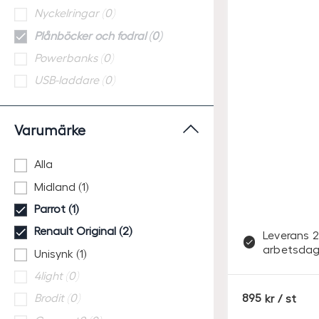
Nyckelringar (0)
Plånböcker och fodral (0)
Powerbanks (0)
USB-laddare (0)
Varumärke
Alla
Midland (1)
Parrot (1)
Renault Original (2)
Leverans 2
arbetsdag
Unisynk (1)
4light (0)
S
Brodit (0)
895
/ st
E