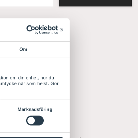
K
Om
alar på anläggning
tion om din enhet, hur du
samtycke när som helst. Gör
Marknadsföring
hållare.