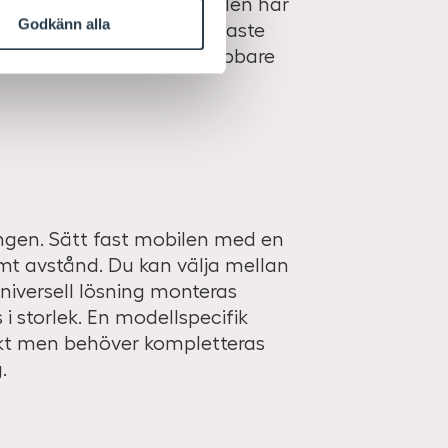
 i din bilkörning. I mobilen har
Godkänn alla
exempelvis kan visa närmaste
öbildning och visa en snabbare
ningen. Sätt fast mobilen med en
ämt avstånd. Du kan välja mellan
universell lösning monteras
 i storlek. En modellspecifik
ekt men behöver kompletteras
.