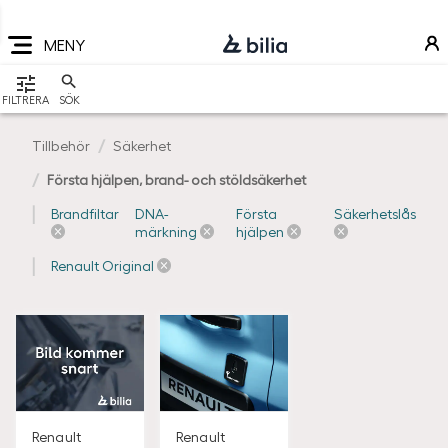
Navigering
Hoppa
Hoppa
Hoppa
till
till
till
MENY
huvudmeny
innehåll
sidfot
VISA
FILTRERA
SÖK
Tillbehör
Säkerhet
Första hjälpen, brand- och stöldsäkerhet
Brandfiltar
DNA-
Första
Säkerhetslås
märkning
hjälpen
Renault Original
Renault
Renault