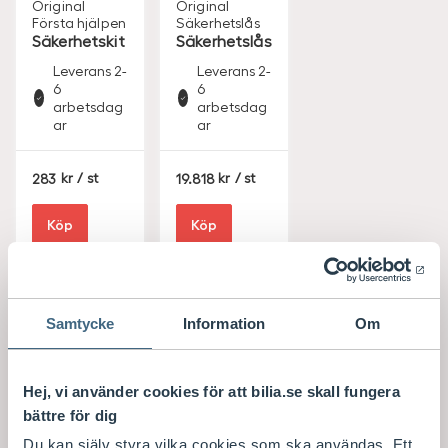
Original
Original
Första hjälpen
Säkerhetslås
Säkerhetskit
Säkerhetslås
Leverans 2-
Leverans 2-
6
6
arbetsdag
arbetsdag
ar
ar
S
S
283
/ st
19.818
/ st
E
E
K
K
Köp
Köp
Samtycke
Information
Om
Hej, vi använder cookies för att bilia.se skall fungera
bättre för dig
Du kan själv styra vilka cookies som ska användas. Ett