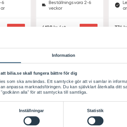
-6
Beställningsvara 2-6
L
ar
veckor
a
S
S
6.108
/ st
374
Köp
Köp
E
E
K
K
Information
att bilia.se skall fungera bättre för dig
kies som ska användas. Ett samtycke gör att vi samlar in informa
 kan anpassa marknadsföringen. Du kan självklart återkalla ditt 
 "godkänn alla" för att samtycka till samtliga.
al
Inställningar
Statistik
ås