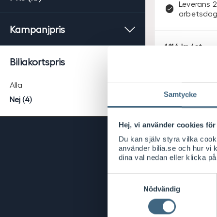
Leverans 2
arbetsdag
Kampanjpris
S
1.114
/ st
E
Biliakortspris
K
Alla
Samtycke
Nej (4)
Hej, vi använder cookies för 
Du kan själv styra vilka coo
använder bilia.se och hur vi
dina val nedan eller klicka på
Samtyckesval
Renault Origin
Nödvändig
Säkerhetslås
Säkerhetsl