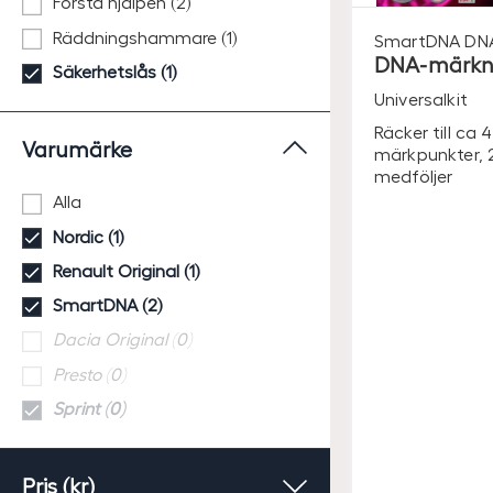
Första hjälpen (2)
Räddningshammare (1)
SmartDNA
DN
DNA-märkni
Säkerhetslås (1)
Universalkit
Räcker till ca 
Varumärke
märkpunkter, 
medföljer
Alla
Nordic (1)
Renault Original (1)
SmartDNA (2)
Dacia Original (0)
Presto (0)
Sprint (0)
Pris (kr)