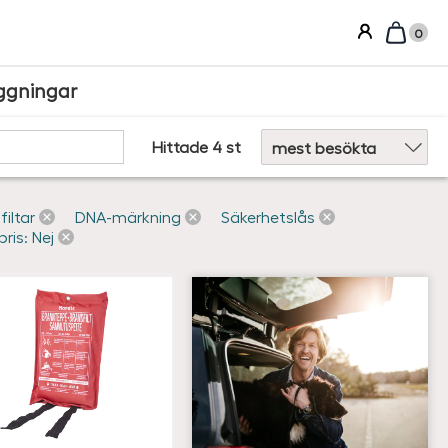
0
ggningar
Sortera efter:
Hittade 4 st
filtar
DNA-märkning
Säkerhetslås
pris: Nej