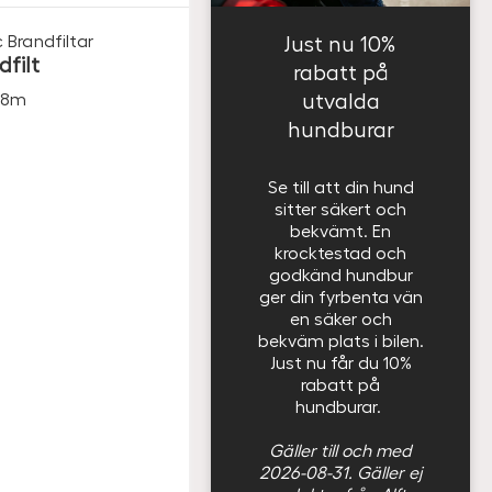
c
Brandfiltar
Just nu 10%
dfilt
rabatt på
utvalda
1,8m
hundburar
Se till att din hund
sitter säkert och
bekvämt. En
krocktestad och
godkänd hundbur
ger din fyrbenta vän
en säker och
bekväm plats i bilen.
Just nu får du 10%
rabatt på
hundburar.
Gäller till och med
2026-08-31. Gäller ej