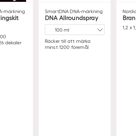
A-märkning
SmartDNA
DNA-märkning
Nordi
ngskit
DNA Allroundspray
Bran
1,2 x 
400
Räcker till att märka
26 dekaler
minst 1200 föremål