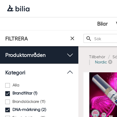
Navigering
Hoppa
Hoppa
Hoppa
till
till
till
huvudmeny
innehåll
sidfot
Bilar
Sök
FILTRERA
Produktområden
Tillbehör
Sä
Nordic
Kategori
Alla
Brandfiltar (1)
Brandsläckare (11)
DNA-märkning (2)