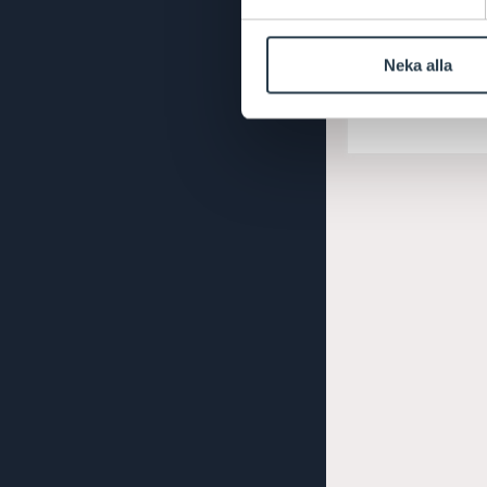
Leverans 2
arbetsdag
Neka alla
S
19.818
/ st
E
K