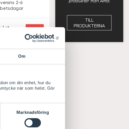
produkter från Alfta.
everans 2-6
rbetsdagar
TILL
PRODUKTERNA
/ st
Köp
Om
tion om din enhet, hur du
samtycke när som helst. Gör
Marknadsföring