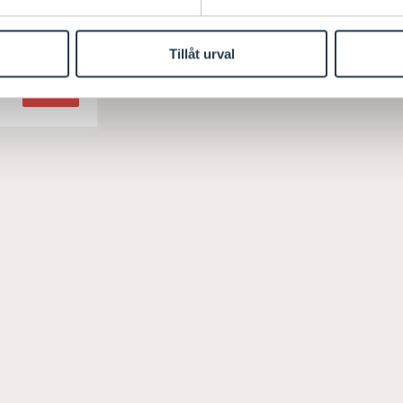
-6
ar
Tillåt urval
Köp