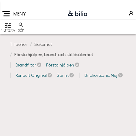
Navigering
Hoppa
Hoppa
Hoppa
till
till
till
MENY
huvudmeny
innehåll
sidfot
VISA
FILTRERA
SÖK
Tillbehör
Säkerhet
Första hjälpen, brand- och stöldsäkerhet
Brandfiltar
Första hjälpen
Renault Original
Sprint
Biliakortspris: Nej