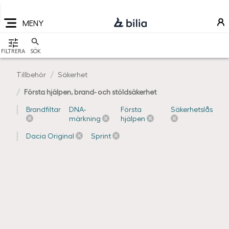
Navigering
Hoppa
Hoppa
Hoppa
till
till
till
MENY
huvudmeny
innehåll
sidfot
VISA
FILTRERA
SÖK
Tillbehör
Säkerhet
Första hjälpen, brand- och stöldsäkerhet
Brandfiltar
DNA-
Första
Säkerhetslås
märkning
hjälpen
Dacia Original
Sprint