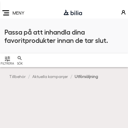
Navigering
Hoppa
Hoppa
Hoppa
till
till
till
MENY
huvudmeny
innehåll
sidfot
Passa på att inhandla dina
favoritprodukter innan de tar slut.
VISA
FILTRERA
SÖK
Tillbehör
Aktuella kampanjer
Utförsäljning