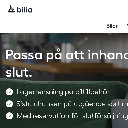
Navigering
Hoppa
Hoppa
Hoppa
till
till
till
huvudmeny
innehåll
sidfot
Bilar
Passa på att inhand
slut.
Lagerrensning på biltillbehör
Sista chansen på utgående sorti
Med reservation för slutförsäljnin