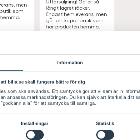
Utförsäljning! Gäller så
verans, men
långt lagret räcker.
 butik som
Endast hemleverans, men
n hemma.
går att köpa i butik som
har produkten hemma.
-6
Leverans 2-6
ar
arbetsdagar
i butik
Visa saldo i butik
Information
S
49
/ st
Köp
Köp
E
e
Lägsta pris senaste
30-dagarna
att bilia.se skall fungera bättre för dig
K
S
67
/ st
E
kies som ska användas. Ett samtycke gör att vi samlar in informa
K
 kan anpassa marknadsföringen. Du kan självklart återkalla ditt 
 "godkänn alla" för att samtycka till samtliga.
Inställningar
Statistik