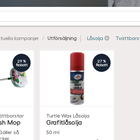
tuella kampanjer
Utförsäljning
Låsolja
Tvättbors
29 %
27 %
Rabatt
Rabatt
ättborstar
Turtle Wax
Låsolja
ash Mop
Grafitlåsolja
Gäller så
50 ml
cker.