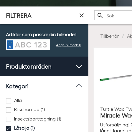
Sök
FILTRERA
Artiklar som passar din bilmodell
Tillbehör
Ak
Ange bilmodell
Produktområden
Kategori
Alla
Turtle Wax
Tv
Bilschampo (1)
Miracle W
Insektsborttagning (1)
Utförsäljning! 
Låsolja (1)
långt lagret rä