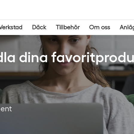
Verkstad
Däck
Tillbehör
Om oss
Anlä
la dina favoritprodu
ment
g