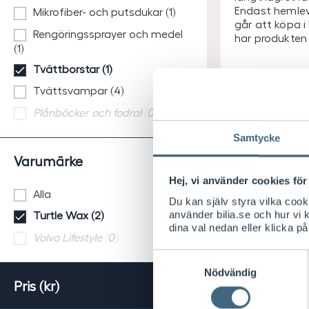
Endast hemle
Mikrofiber- och putsdukar (1)
går att köpa i
Rengöringssprayer och medel
har produkte
(1)
Tvättborstar (1)
Leverans 2
arbetsdag
Tvättsvampar (4)
Visa saldo 
Plånböcker och fodral (0)
Samtycke
S
189
/ st
Varumärke
E
Lägsta pris senast
30-dagarna
Hej, vi använder cookies för 
K
S
265
/ st
Alla
E
Du kan själv styra vilka coo
K
använder bilia.se och hur vi
Turtle Wax (2)
dina val nedan eller klicka på
Volvo Lifestyle (0)
Samtyckesval
Nödvändig
Pris (kr)