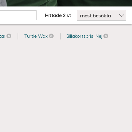
Sortera efter:
Hittade 2 st
tar
Turtle Wax
Biliakortspris: Nej