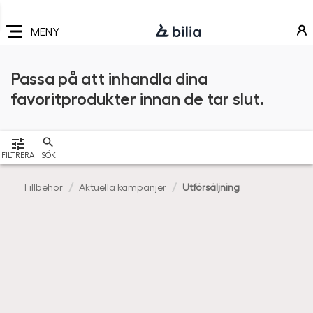
Navigering
Hoppa
Hoppa
Hoppa
till
till
till
MENY
huvudmeny
innehåll
sidfot
Passa på att inhandla dina
favoritprodukter innan de tar slut.
VISA
FILTRERA
SÖK
Tillbehör
Aktuella kampanjer
Utförsäljning