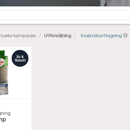
tuella kampanjer
Utförsäljning
Insektsborttagning
36 %
Rabatt
gning
mp