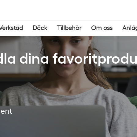
Verkstad
Däck
Tillbehör
Om oss
Anlä
la dina favoritprodu
ment
g