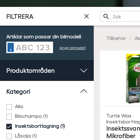
Sök
FILTRERA
Artiklar som passar din bilmodell
Tillbehör
Ak
Ange bilmodell
Produktområden
Kategori
Alla
Turtle Wax
Bilschampo (1)
Insektsbortta
Insektsborttagning (1)
Insektssva
Mikrofiber
Låsolja (1)