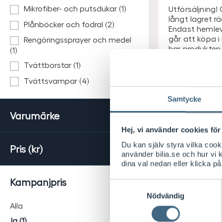
Mikrofiber- och putsdukar (1)
Utförsäljning! 
långt lagret rä
Plånböcker och fodral (2)
Endast hemle
går att köpa i
Rengöringssprayer och medel
har produkte
(1)
Leverans 2
Tvättborstar (1)
arbetsdag
Tvättsvampar (4)
Visa saldo 
Samtycke
S
Varumärke
29
/ st
E
Lägsta pris senast
Hej, vi använder cookies för 
30-dagarna
K
S
45
/ st
Du kan själv styra vilka coo
Pris (kr)
E
använder bilia.se och hur vi
K
dina val nedan eller klicka på
Kampanjpris
Samtyckesval
Nödvändig
Alla
Ja (1)