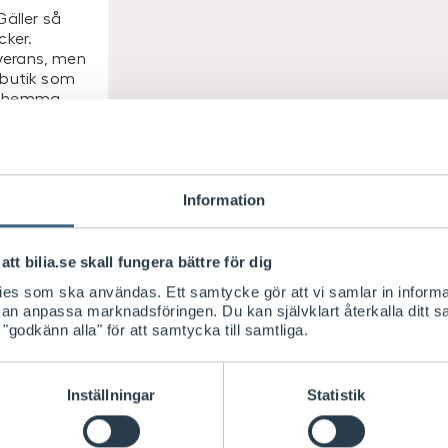
Gäller så
cker.
verans, men
 butik som
n hemma.
-6
ar
i butik
Information
Köp
e
att bilia.se skall fungera bättre för dig
kies som ska användas. Ett samtycke gör att vi samlar in informa
 kan anpassa marknadsföringen. Du kan självklart återkalla ditt 
 "godkänn alla" för att samtycka till samtliga.
Inställningar
Statistik