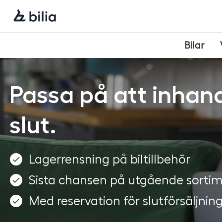
Navigering
Hoppa
Hoppa
Hoppa
till
till
till
huvudmeny
innehåll
sidfot
Bilar
Passa på att inhand
slut.
Lagerrensning på biltillbehör
Sista chansen på utgående sorti
Med reservation för slutförsäljnin