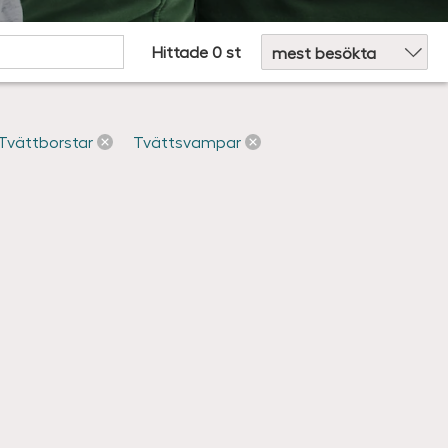
Sortera efter:
Hittade 0 st
Tvättborstar
Tvättsvampar