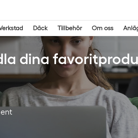
Verkstad
Däck
Tillbehör
Om oss
Anlä
la dina favoritprodu
ment
g