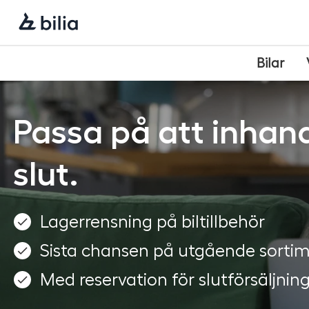
Navigering
Hoppa
Hoppa
Hoppa
till
till
till
huvudmeny
innehåll
sidfot
Bilar
Passa på att inhand
slut.
Lagerrensning på biltillbehör
Sista chansen på utgående sorti
Med reservation för slutförsäljnin