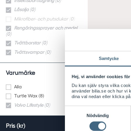
Insektsborttagning (0)
Låsolja (0)
Mikrofiber- och putsdukar (0)
Rengöringssprayer och medel
(0)
Tvättborstar (0)
Tvättsvampar (0)
Samtycke
Varumärke
Hej, vi använder cookies för 
Du kan själv styra vilka coo
Alla
använder bilia.se och hur vi
Turtle Wax (8)
dina val nedan eller klicka på
Volvo Lifestyle (0)
Samtyckesval
Nödvändig
Pris (kr)