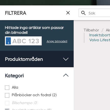
Sök
FILTRERA
Hittade inga artiklar som passar
Tillbehör
Ak
din bilmodell
Insektsbor
Volvo Lifest
Ange bilmodell
Produktområden
Kategori
Alla
Plånböcker och fodral (2)
Bilschampo (0)