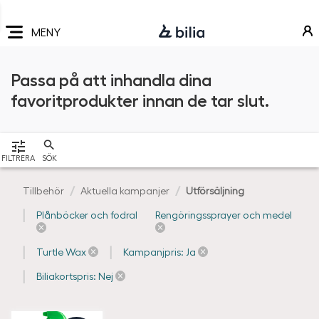
Navigering
Hoppa
Hoppa
Hoppa
till
till
till
MENY
huvudmeny
innehåll
sidfot
Passa på att inhandla dina
favoritprodukter innan de tar slut.
VISA
FILTRERA
SÖK
Tillbehör
Aktuella kampanjer
Utförsäljning
Plånböcker och fodral
Rengöringssprayer och medel
Turtle Wax
Kampanjpris: Ja
Biliakortspris: Nej