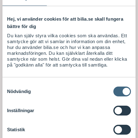
Leverans 2-
6
arbetsdag
ar
Hej, vi använder cookies för att bilia.se skall fungera
Visa saldo i
bättre för dig
butik
Du kan själv styra vilka cookies som ska användas. Ett
samtycke gör att vi samlar in information om din enhet,
S
109
/ st
hur du använder bilia.se och hur vi kan anpassa
E
marknadsföringen. Du kan självklart återkalla ditt
Lägsta pris
senaste 30-
K
samtycke när som helst. Gör dina val nedan eller klicka
dagarna
på "godkänn alla" för att samtycka till samtliga.
S
145
/ st
E
K
Köp
Samtyckesval
Nödvändig
Inställningar
Statistik