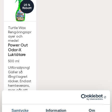
25 %
Rabatt
Turtle Wax
Rengöringsspr
ayer och
medel
Power Out
Odor-X
Luktätare
500 ml
Utförsäljning!
Gäller så
långt lagret
räcker. Endast
hemleverans,
men går att
köpa i butik
som har
produkten
hemma.
Samtycke
Information
Om