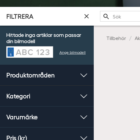
Sök
FILTRERA
Hittade inga artiklar som passar
Tillbehör
Ak
din bilmodell
Ange bilmodell
Produktområden
Kategori
Varumärke
Pris (kr)