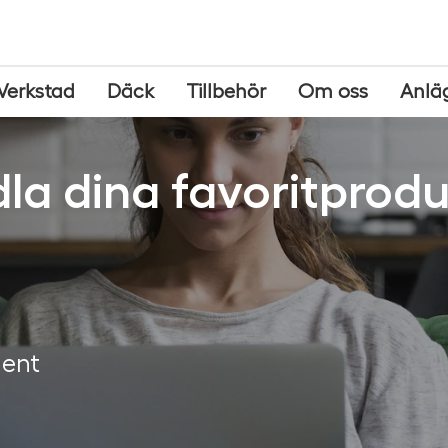
Verkstad
Däck
Tillbehör
Om oss
Anlä
la dina favoritprodu
ment
g