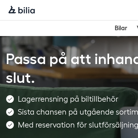
Navigering
Hoppa
Hoppa
Hoppa
till
till
till
huvudmeny
innehåll
sidfot
Bilar
Passa på att inhand
slut.
Lagerrensning på biltillbehör
Sista chansen på utgående sorti
Med reservation för slutförsäljnin