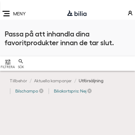
Navigering
Hoppa
Hoppa
Hoppa
till
till
till
MENY
huvudmeny
innehåll
sidfot
Passa på att inhandla dina
favoritprodukter innan de tar slut.
VISA
FILTRERA
SÖK
Tillbehör
Aktuella kampanjer
Utförsäljning
Bilschampo
Biliakortspris: Nej