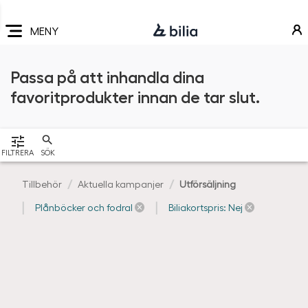
Navigering
Hoppa
Hoppa
Hoppa
till
till
till
MENY
huvudmeny
innehåll
sidfot
Passa på att inhandla dina
favoritprodukter innan de tar slut.
VISA
FILTRERA
SÖK
Tillbehör
Aktuella kampanjer
Utförsäljning
Plånböcker och fodral
Biliakortspris: Nej