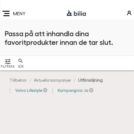
Navigering
Hoppa
Hoppa
Hoppa
till
till
till
MENY
huvudmeny
innehåll
sidfot
Passa på att inhandla dina
favoritprodukter innan de tar slut.
VISA
FILTRERA
SÖK
Tillbehör
Aktuella kampanjer
Utförsäljning
Volvo Lifestyle
Kampanjpris: Ja