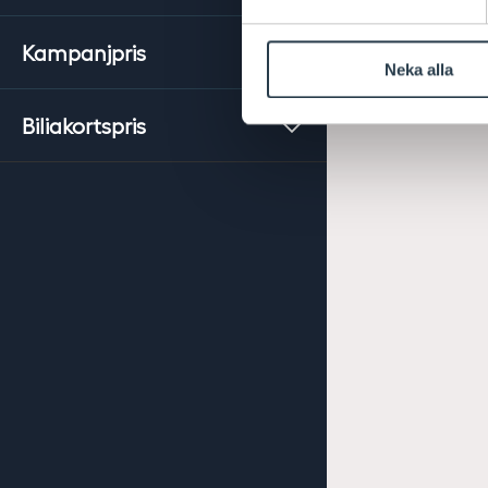
Kampanjpris
Neka alla
Biliakortspris