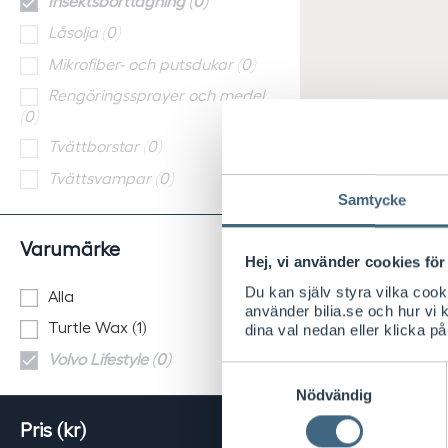
Insektsborttagning (0)
Låsolja (0)
Mikrofiber- och putsdukar (0)
Rengöringssprayer och medel
(0)
Tvättborstar (0)
Tvättsvampar (0)
Samtycke
Varumärke
Hej, vi använder cookies för 
Du kan själv styra vilka coo
Alla
använder bilia.se och hur vi
Turtle Wax (1)
dina val nedan eller klicka på
Volvo Lifestyle (0)
Samtyckesval
Nödvändig
Pris (kr)