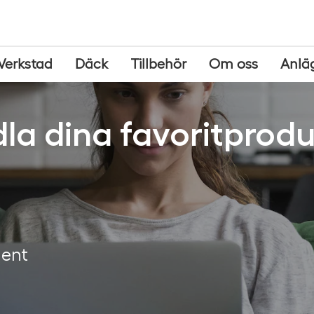
Verkstad
Däck
Tillbehör
Om oss
Anlä
la dina favoritprodu
ment
g