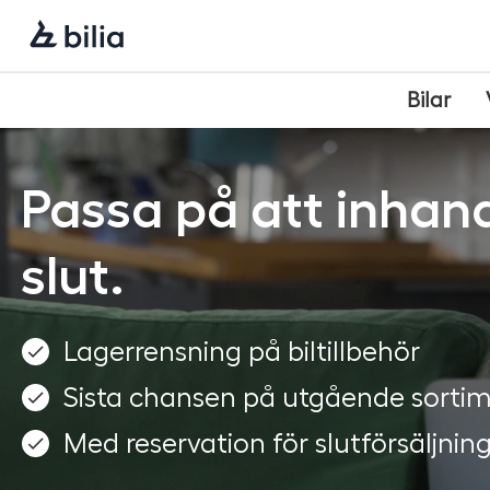
Navigering
Hoppa
Hoppa
Hoppa
till
till
till
huvudmeny
innehåll
sidfot
Bilar
Passa på att inhand
slut.
Lagerrensning på biltillbehör
Sista chansen på utgående sorti
Med reservation för slutförsäljnin